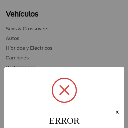
Vehículos
Suvs & Crossovers
Autos
Híbridos y Eléctricos
Camiones
Performance
Ver todos
Seminuevos
Compra un Ford
x
Promociones
ERROR
Prueba de Manejo