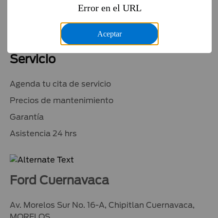
Error en el URL
Cotízalo
Financiamiento
Aceptar
Servicio
Agenda tu cita de servicio
Precios de mantenimiento
Garantía
Asistencia 24 hrs
Ford Cuernavaca
Av. Morelos Sur No. 16-A, Chipitlan Cuernavaca,
MORELOS