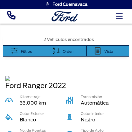
Ford Cuernavaca
2 Vehículos encontrados
Filtros
Orden
Vista
Ford Ranger
2022
Kilometraje
Transmisión
33,000 km
Automática
Color Exterior
Color Interior
Blanco
Negro
No. de Puertas
Tipo de Auto